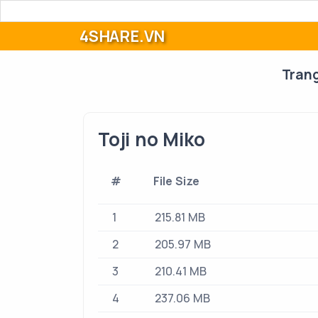
4SHARE.VN
Tran
Toji no Miko
#
File Size
1
215.81 MB
2
205.97 MB
3
210.41 MB
4
237.06 MB