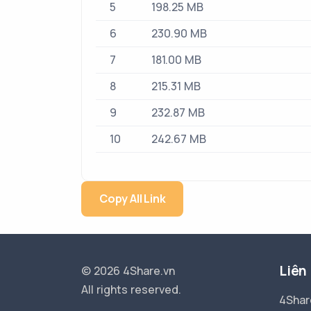
5
198.25 MB
6
230.90 MB
7
181.00 MB
8
215.31 MB
9
232.87 MB
10
242.67 MB
Copy All Link
Liên
© 2026 4Share.vn
All rights reserved.
4Shar