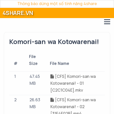
Thông báo dừng một số tính năng 4share
4SHARE.VN
Komori-san wa Kotowarenai!
File
#
Size
File Name
1
47.45
[CFS] Komori-san wa
MB
Kotowarenai! - 01
[C2C1C04E].mkv
2
26.63
[CFS] Komori-san wa
MB
Kotowarenai! - 02
[31E4E02B].mp4