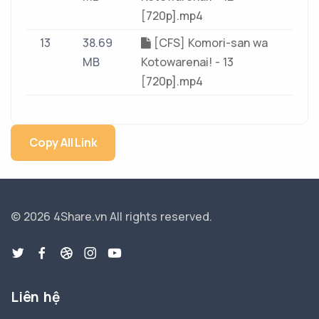
[720p].mp4
13
38.69
[CFS] Komori-san wa
MB
Kotowarenai! - 13
[720p].mp4
Copy All Link
© 2026 4Share.vn
All rights reserved.
Liên hệ