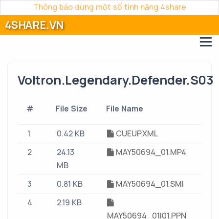
Thông báo dừng một số tính năng 4share
4SHARE.VN
Voltron.Legendary.Defender.S03
#
File Size
File Name
1
0.42 KB
CUEUP.XML
2
24.13
MAY50694_01.MP4
MB
3
0.81 KB
MAY50694_01.SMI
4
2.19 KB
MAY50694_01I01.PPN