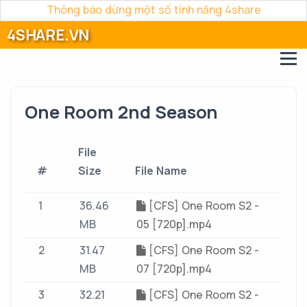
Thông báo dừng một số tính năng 4share
4SHARE.VN
One Room 2nd Season
File
#
Size
File Name
1
36.46
[CFS] One Room S2 -
MB
05 [720p].mp4
2
31.47
[CFS] One Room S2 -
MB
07 [720p].mp4
3
32.21
[CFS] One Room S2 -