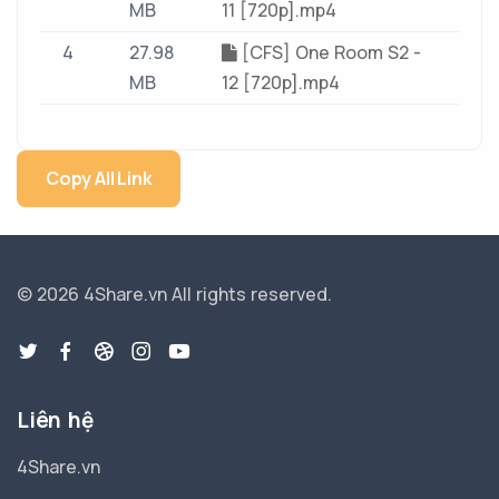
MB
11 [720p].mp4
4
27.98
[CFS] One Room S2 -
MB
12 [720p].mp4
Copy All Link
© 2026 4Share.vn
All rights reserved.
Liên hệ
4Share.vn