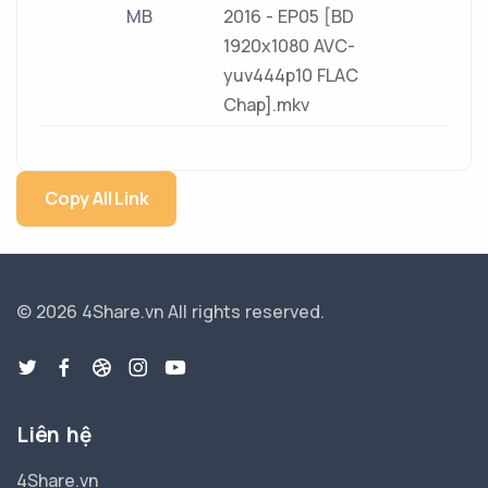
MB
2016 - EP05 [BD
1920x1080 AVC-
yuv444p10 FLAC
Chap].mkv
Copy All Link
© 2026 4Share.vn
All rights reserved.
Liên hệ
4Share.vn