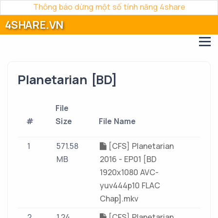
Thông báo dừng một số tính năng 4share
4SHARE.VN
Planetarian [BD]
File
#
Size
File Name
1
571.58
[CFS] Planetarian
MB
2016 - EP01 [BD
1920x1080 AVC-
yuv444p10 FLAC
Chap].mkv
2
1.24
[CFS] Planetarian