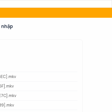
 nhập
6EC].mkv
5F].mkv
E7C].mkv
89].mkv