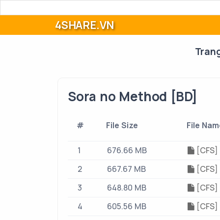
4SHARE.VN
Tran
Sora no Method [BD]
#
File Size
File Nam
1
676.66 MB
[CFS] 
2
667.67 MB
[CFS] 
3
648.80 MB
[CFS] 
4
605.56 MB
[CFS] 