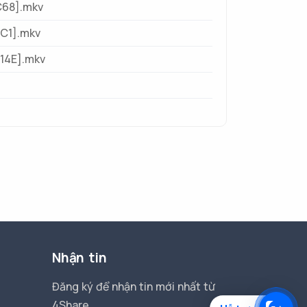
C68].mkv
5C1].mkv
14E].mkv
Nhận tin
Đăng ký để nhận tin mới nhất từ
4Share.