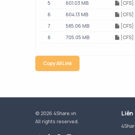
5
601.03 MB
[CFS] 
6
604.13 MB
[CFS] 
7
585.06 MB
[CFS] 
8
705.05 MB
[CFS] 
Copy All Link
Liên
© 2026 4Share.vn
All rights reserved.
4Shar