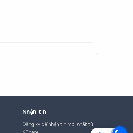
Nhận tin
Đăng ký để nhận tin mới nhất từ
4Share.