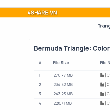
4SHARE.VN
Tran
Bermuda Triangle: Colorf
#
File Size
File
1
270.77 MB
[CF
2
234.82 MB
[CF
3
243.23 MB
[CF
4
228.71 MB
[CF