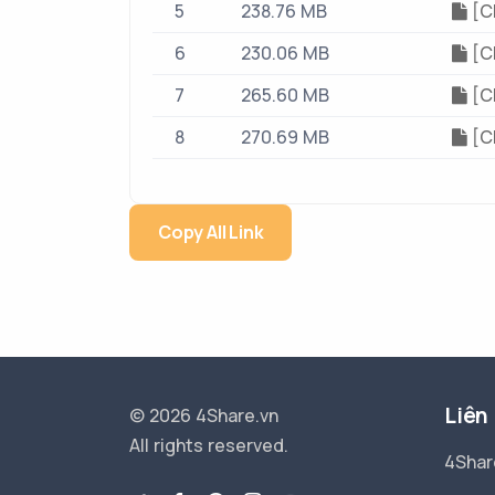
5
238.76 MB
[CF
6
230.06 MB
[CF
7
265.60 MB
[CF
8
270.69 MB
[CF
Copy All Link
Liên
© 2026 4Share.vn
All rights reserved.
4Shar