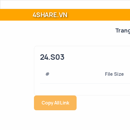
4SHARE.VN
Tran
24.S03
#
File Size
Copy All Link