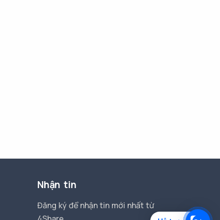
Nhận tin
Đăng ký để nhận tin mới nhất từ
4Share.