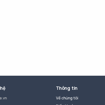
 hệ
Thông tin
e.vn
Về chúng tôi