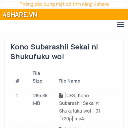
Thông báo dừng một số tính năng 4share
4SHARE.VN
Kono Subarashii Sekai ni
Shukufuku wo!
File
#
Size
File Name
1
286.88
[CFS] Kono
MB
Subarashii Sekai ni
Shukufuku wo! - 01
[720p].mp4