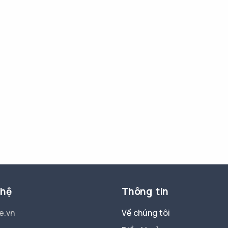
 hệ
Thông tin
e.vn
Về chúng tôi