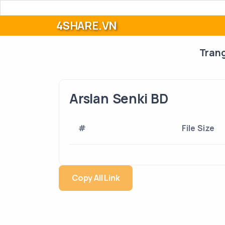
4SHARE.VN
Tran
Arslan Senki BD
#
File Size
Copy All Link