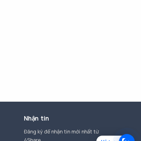
Nhận tin
Đăng ký để nhận tin mới nhất từ
4Share.