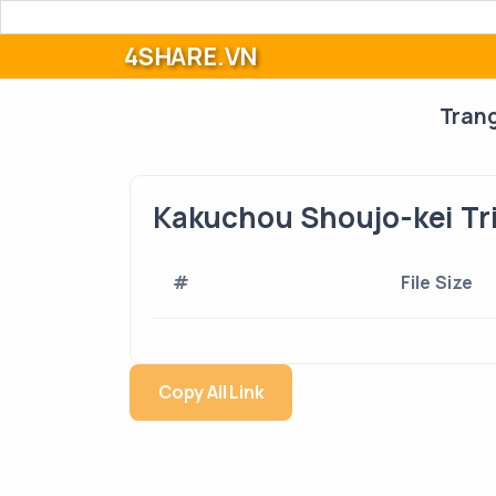
4SHARE.VN
Tran
Kakuchou Shoujo-kei Tr
#
File Size
Copy All Link