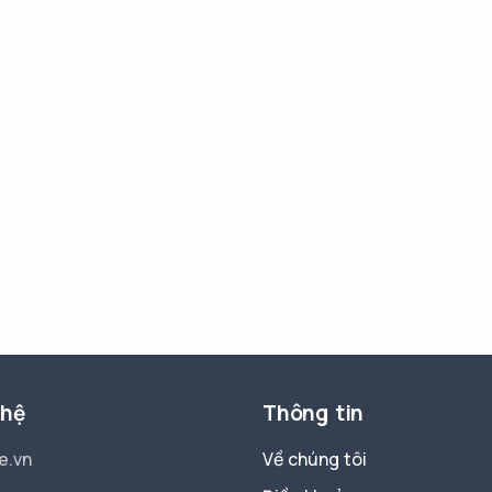
 hệ
Thông tin
e.vn
Về chúng tôi