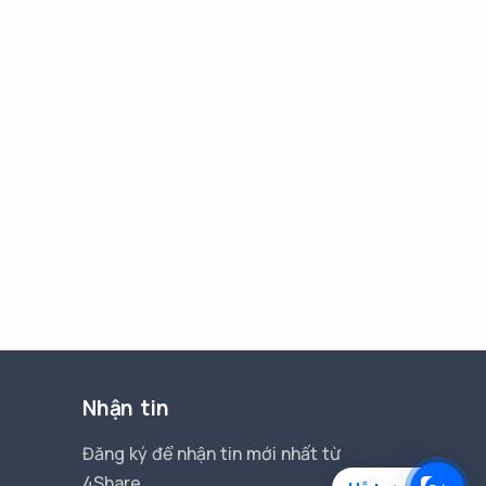
Nhận tin
Đăng ký để nhận tin mới nhất từ
4Share.