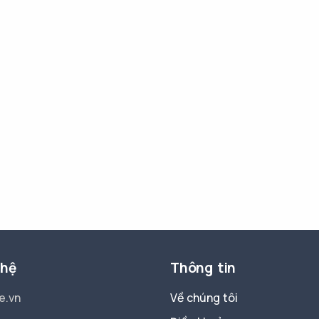
 hệ
Thông tin
e.vn
Về chúng tôi