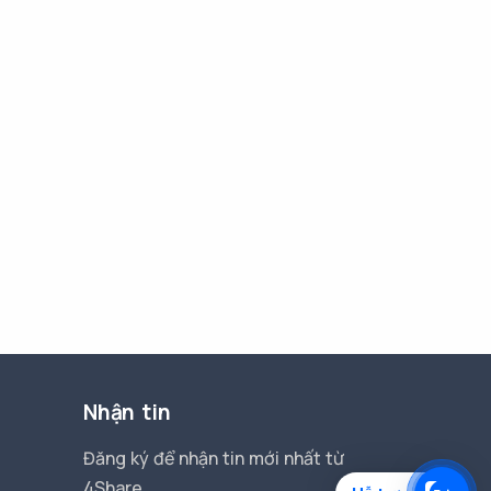
Nhận tin
Đăng ký để nhận tin mới nhất từ
4Share.