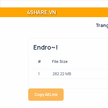
4SHARE.VN
Tran
Endro~!
#
File Size
1
282.22 MB
Copy All Link