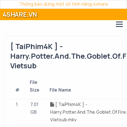
Thông báo dừng một số tính năng 4share
4SHARE.VN
[ TaiPhim4K ] -
Harry.Potter.And.The.Goblet.Of.
Vietsub
File
#
Size
File Name
1
7.01
[ TaiPhim4K ] -
GB
Harry.Potter.And.The.Goblet.Of.Fire
Vietsub.mkv