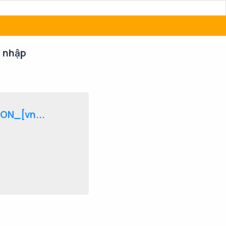
 nhập
ON_[vn...