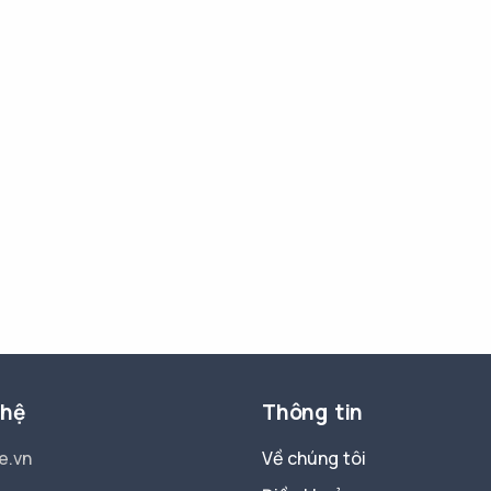
 hệ
Thông tin
e.vn
Về chúng tôi