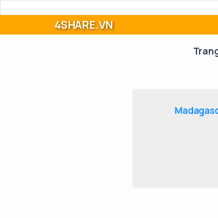
4SHARE.VN
Tran
Madagasc