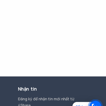
Nhận tin
Đăng ký để nhận tin mới nhất từ
4Share.