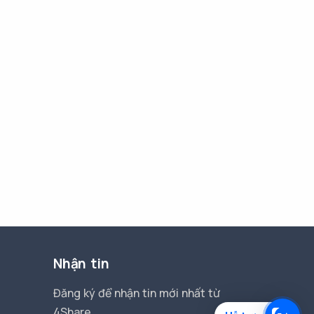
Nhận tin
Đăng ký để nhận tin mới nhất từ
4Share.