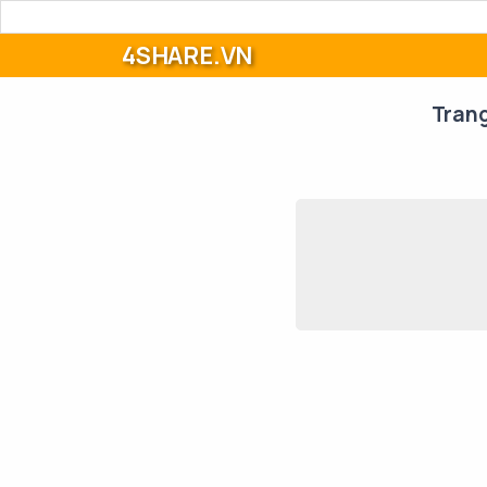
4SHARE.VN
Tran