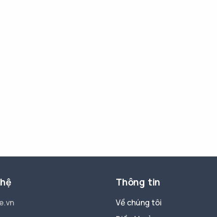
 hệ
Thông tin
e.vn
Về chúng tôi