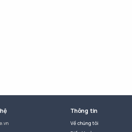
 hệ
Thông tin
e.vn
Về chúng tôi