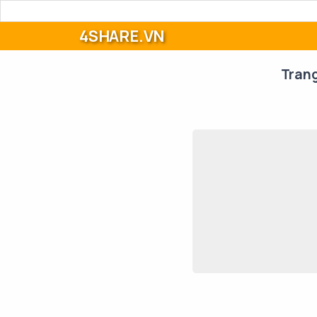
4SHARE.VN
Tran