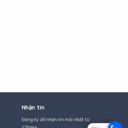
Nhận tin
Đăng ký để nhận tin mới nhất từ
4Share.