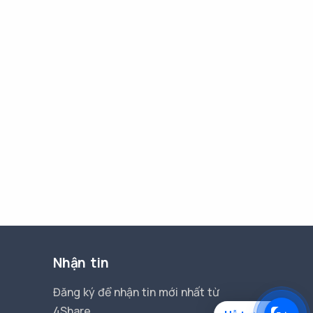
Nhận tin
Đăng ký để nhận tin mới nhất từ
4Share.