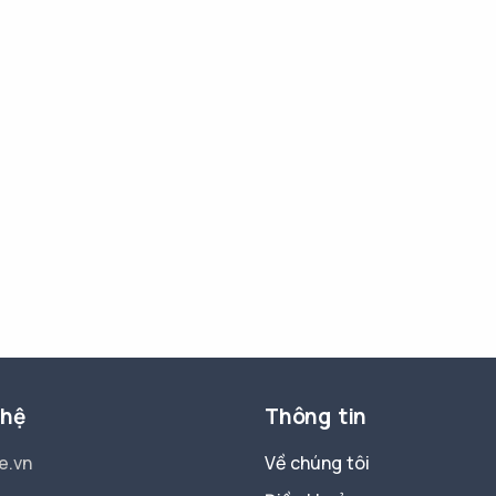
 hệ
Thông tin
e.vn
Về chúng tôi