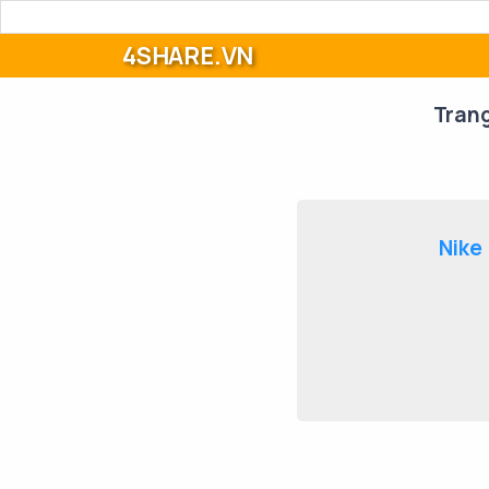
4SHARE.VN
Tran
Nike