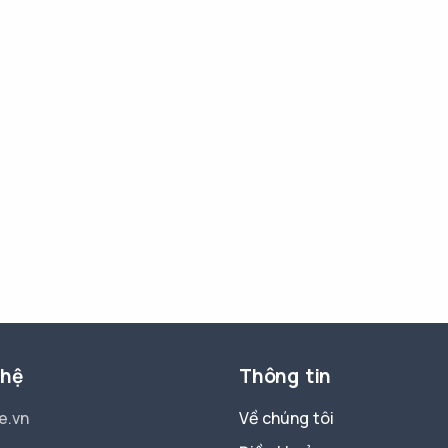
 hệ
Thông tin
e.vn
Về chúng tôi