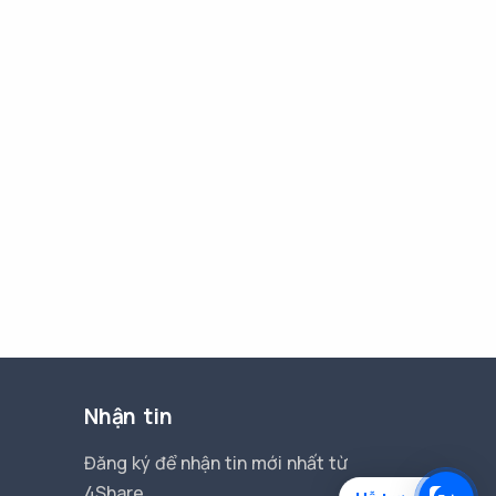
Nhận tin
Đăng ký để nhận tin mới nhất từ
4Share.