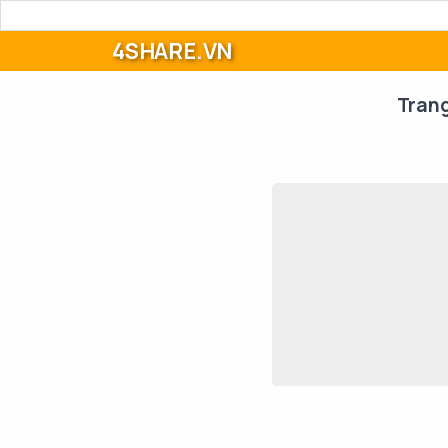
4SHARE.VN
Tran