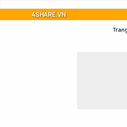
4SHARE.VN
Tran