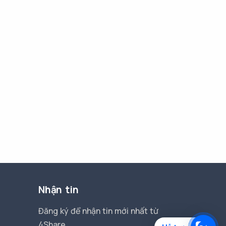
Nhận tin
Đăng ký để nhận tin mới nhất từ
4Share.