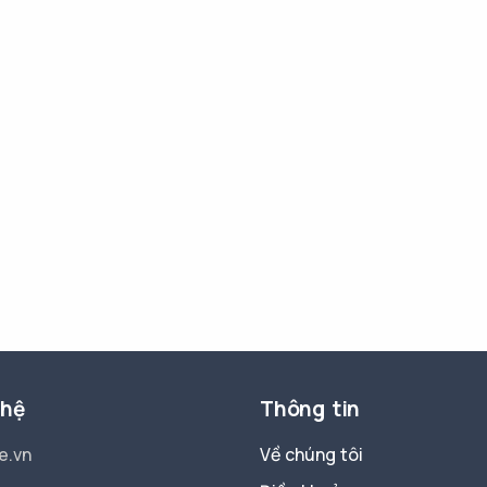
 hệ
Thông tin
e.vn
Về chúng tôi