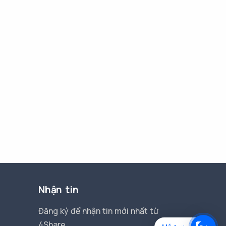
Nhận tin
Đăng ký để nhận tin mới nhất từ
4Share.