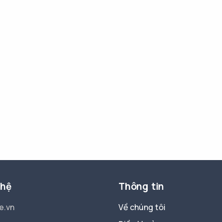
 hệ
Thông tin
e.vn
Về chúng tôi