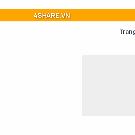
4SHARE.VN
Tran