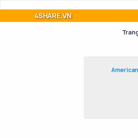
4SHARE.VN
Tran
American