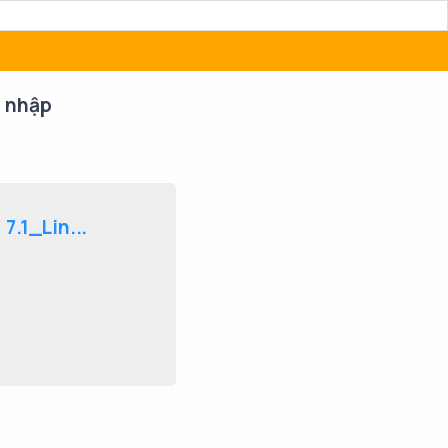
 nhập
.1_Lin...