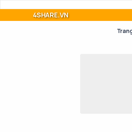
4SHARE.VN
Tran