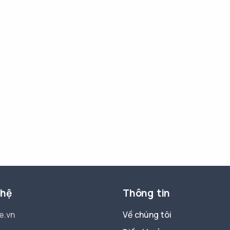
 hệ
Thông tin
e.vn
Về chúng tôi