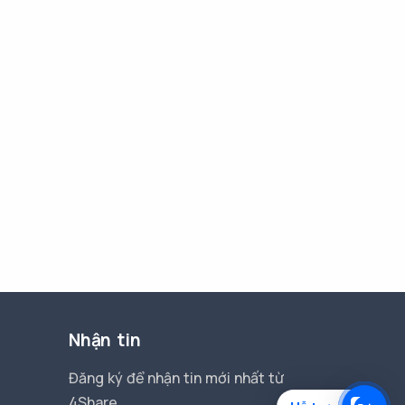
Nhận tin
Đăng ký để nhận tin mới nhất từ
4Share.