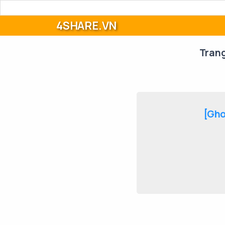
4SHARE.VN
Tran
[Gho