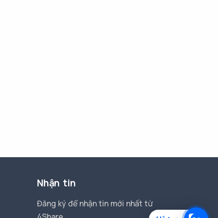
Nhận tin
Đăng ký để nhận tin mới nhất từ
4Share.