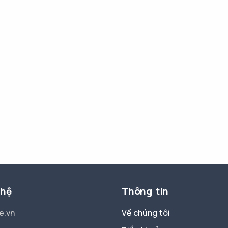
 hệ
Thông tin
e.vn
Về chúng tôi