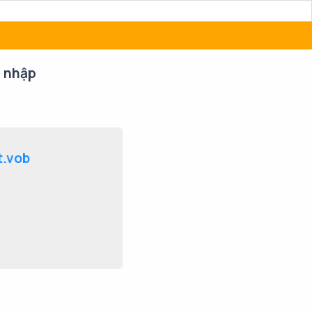
 nhập
t.vob