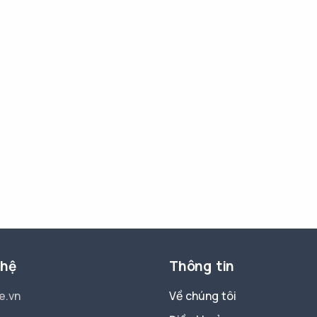
 hệ
Thông tin
e.vn
Về chúng tôi