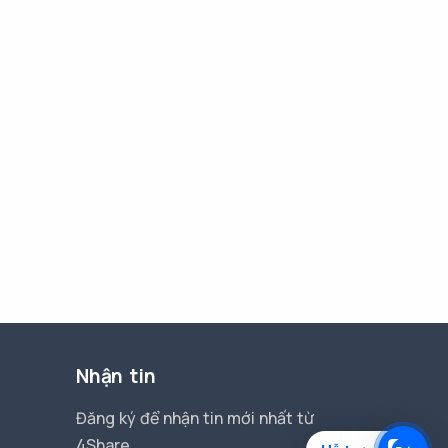
Nhận tin
Đăng ký để nhận tin mới nhất từ
4Share.