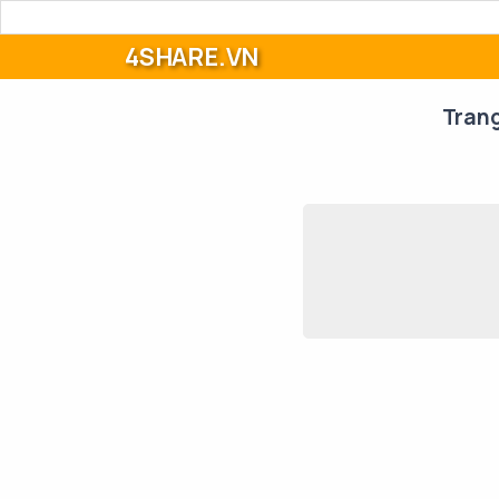
4SHARE.VN
Tran