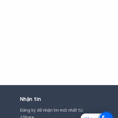
Nhận tin
Đăng ký để nhận tin mới nhất từ
4Share.