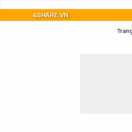
4SHARE.VN
Tran