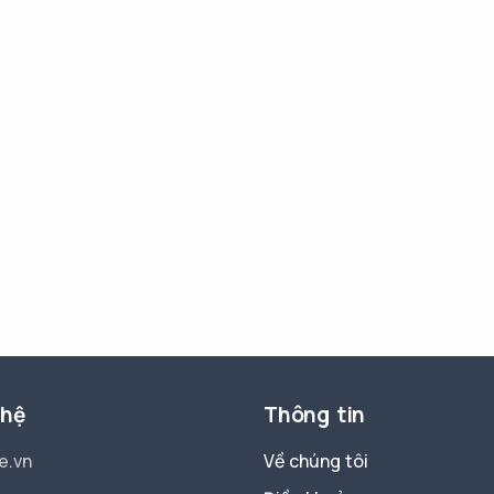
 hệ
Thông tin
e.vn
Về chúng tôi