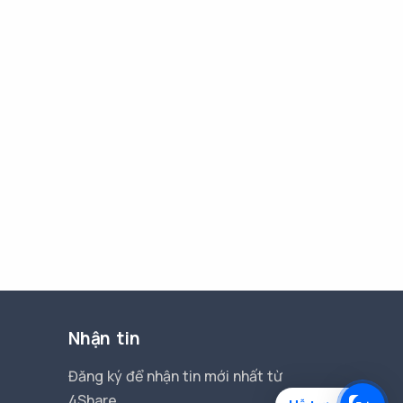
Nhận tin
Đăng ký để nhận tin mới nhất từ
4Share.