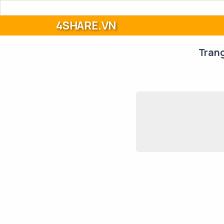
4SHARE.VN
Tran