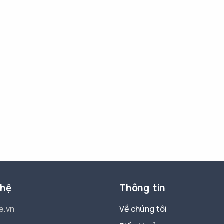
 hệ
Thông tin
e.vn
Về chúng tôi