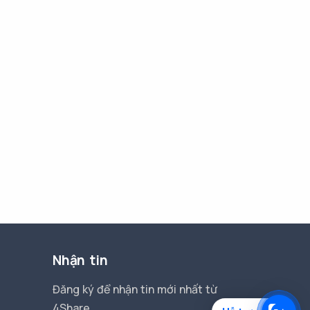
Nhận tin
Đăng ký để nhận tin mới nhất từ
4Share.