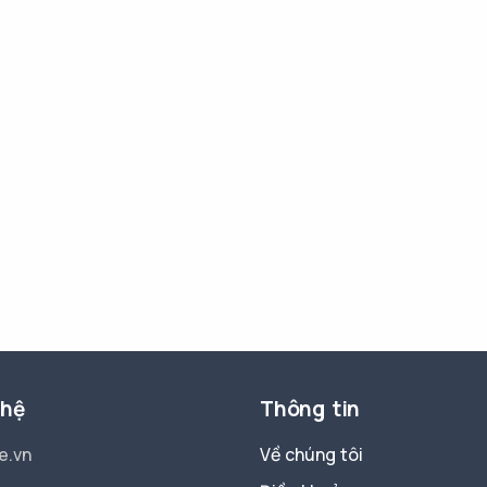
 hệ
Thông tin
e.vn
Về chúng tôi