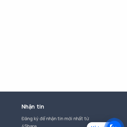
Nhận tin
Đăng ký để nhận tin mới nhất từ
4Share.