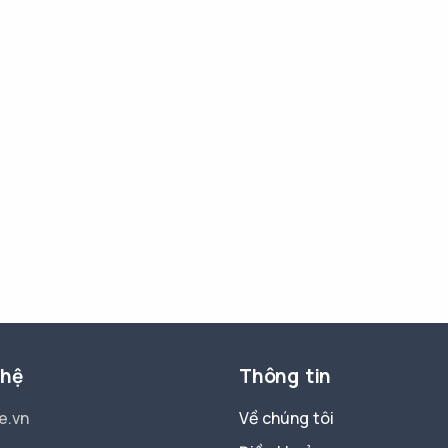
 hệ
Thông tin
e.vn
Về chúng tôi