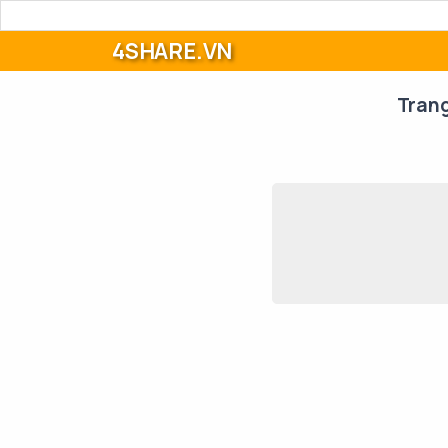
4SHARE.VN
Tran