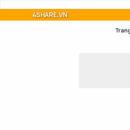
4SHARE.VN
Tran