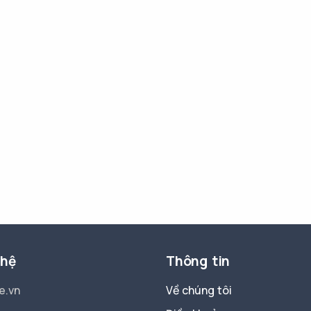
 hệ
Thông tin
e.vn
Về chúng tôi