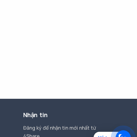
Nhận tin
Đăng ký để nhận tin mới nhất từ
4Share.