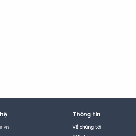
 hệ
Thông tin
e.vn
Về chúng tôi