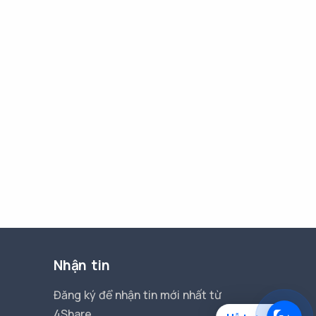
Nhận tin
Đăng ký để nhận tin mới nhất từ
4Share.