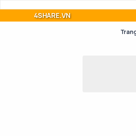
4SHARE.VN
Tran