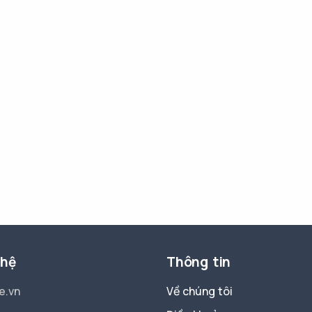
 hệ
Thông tin
e.vn
Về chúng tôi