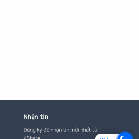
Nhận tin
Đăng ký để nhận tin mới nhất từ
4Share.