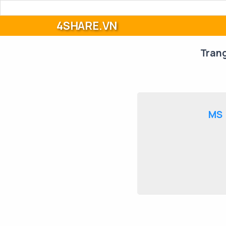
4SHARE.VN
Tran
MS 