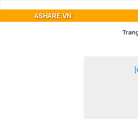
4SHARE.VN
Tran
[