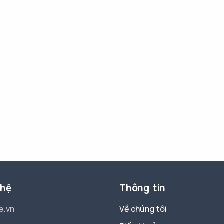
 hệ
Thông tin
e.vn
Về chúng tôi