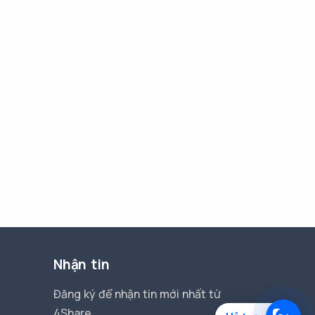
Nhận tin
Đăng ký để nhận tin mới nhất từ
4Share.