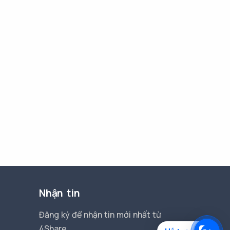
Nhận tin
Đăng ký để nhận tin mới nhất từ
4Share.