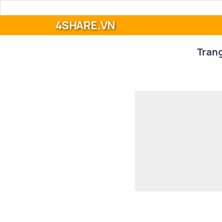
4SHARE.VN
Tran