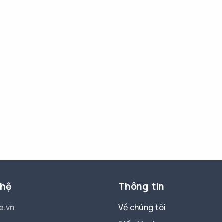
 hệ
Thông tin
e.vn
Về chúng tôi