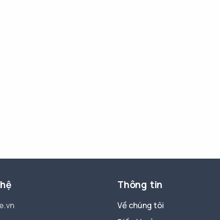
 hệ
Thông tin
e.vn
Về chúng tôi