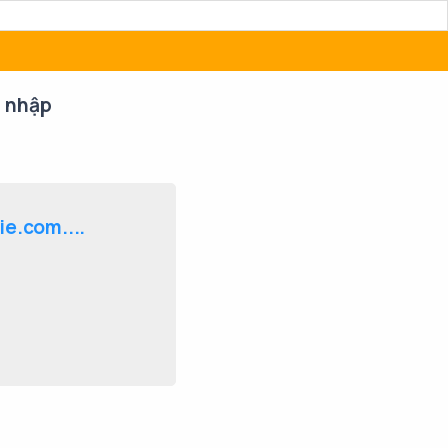
 nhập
e.com....