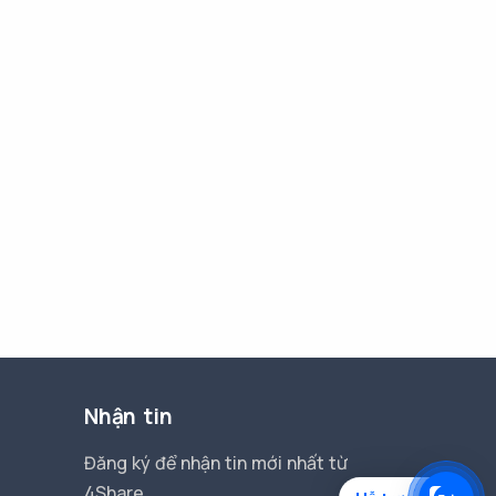
Nhận tin
Đăng ký để nhận tin mới nhất từ
4Share.