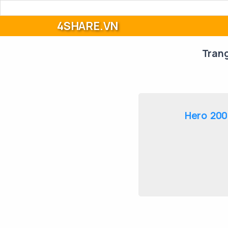
4SHARE.VN
Tran
Hero 200