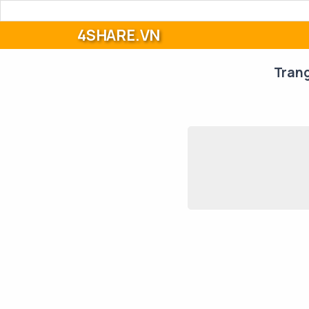
4SHARE.VN
Tran