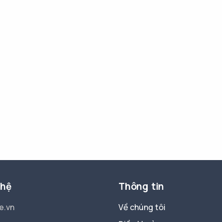
 hệ
Thông tin
e.vn
Về chúng tôi