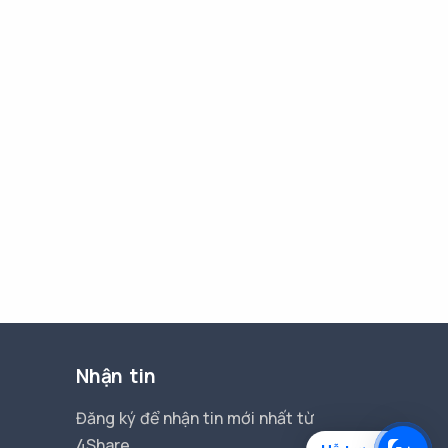
Nhận tin
Đăng ký để nhận tin mới nhất từ
4Share.