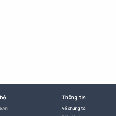
 hệ
Thông tin
e.vn
Về chúng tôi