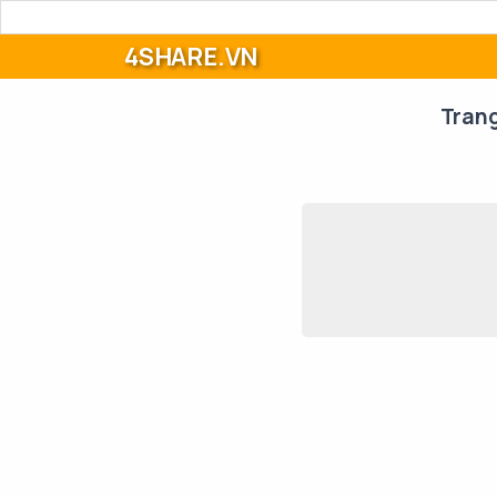
4SHARE.VN
Tran