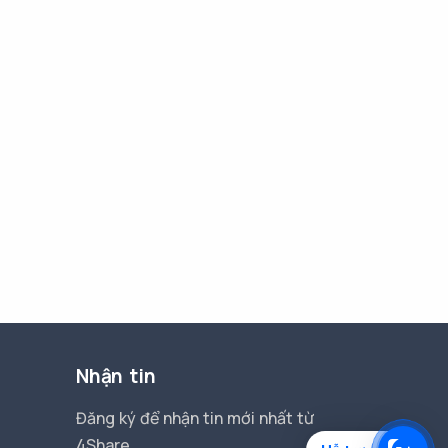
Nhận tin
Đăng ký để nhận tin mới nhất từ
4Share.