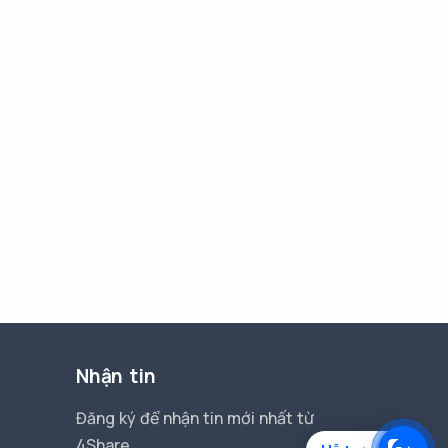
Nhận tin
Đăng ký để nhận tin mới nhất từ
4Share.