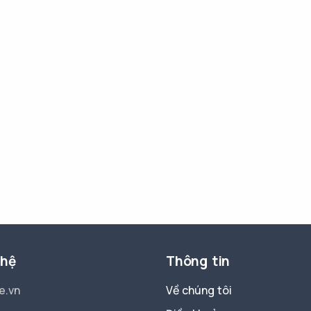
 hệ
Thông tin
e.vn
Về chúng tôi