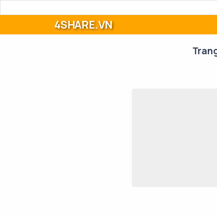
4SHARE.VN
Tran