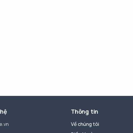
 hệ
Thông tin
e.vn
Về chúng tôi