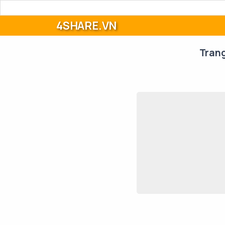
4SHARE.VN
Tran