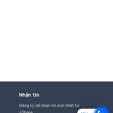
Nhận tin
Đăng ký để nhận tin mới nhất từ
4Share.