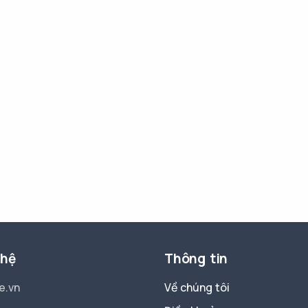
 hệ
Thông tin
e.vn
Về chúng tôi