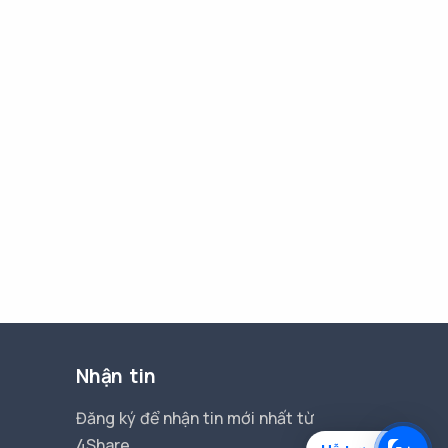
Nhận tin
Đăng ký để nhận tin mới nhất từ
4Share.