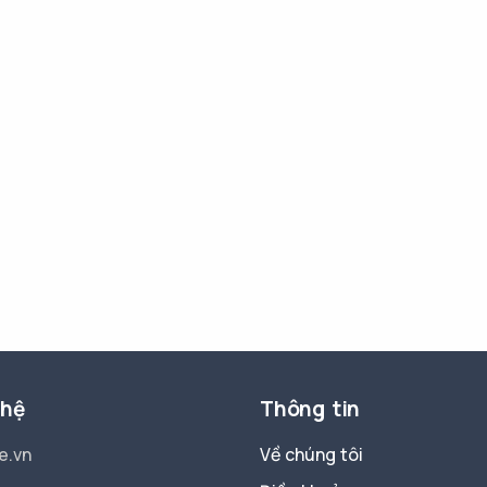
 hệ
Thông tin
e.vn
Về chúng tôi