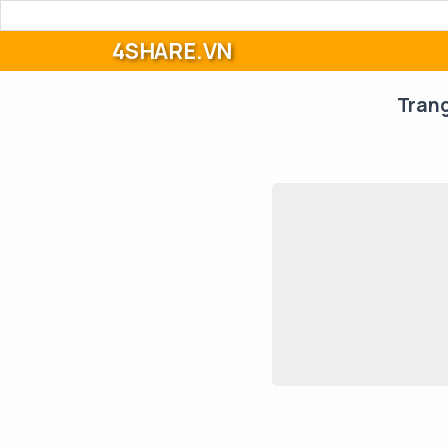
4SHARE.VN
Tran