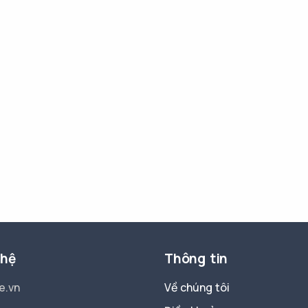
 hệ
Thông tin
e.vn
Về chúng tôi