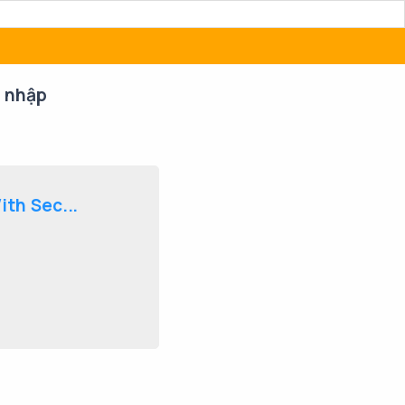
 nhập
th Sec...