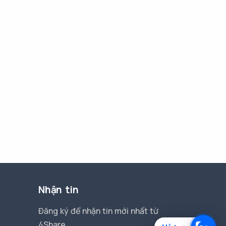
Nhận tin
Đăng ký để nhận tin mới nhất từ
4Share.