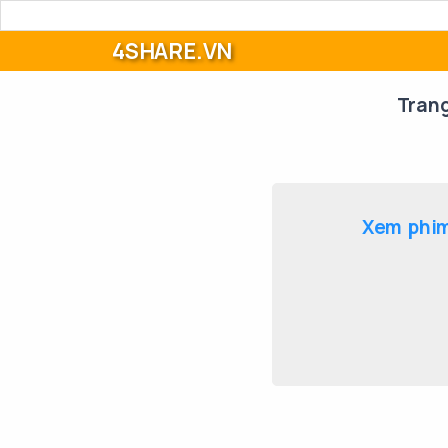
4SHARE.VN
Tran
Xem phim