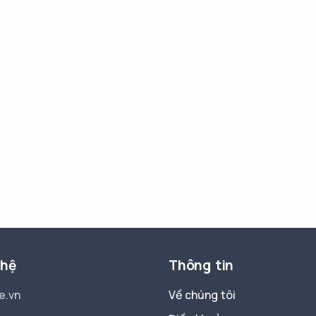
 hệ
Thông tin
e.vn
Về chúng tôi