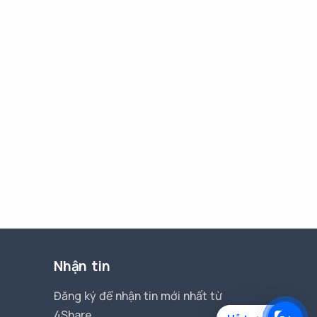
Nhận tin
Đăng ký để nhận tin mới nhất từ
4Share.