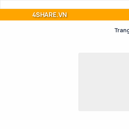
4SHARE.VN
Tran