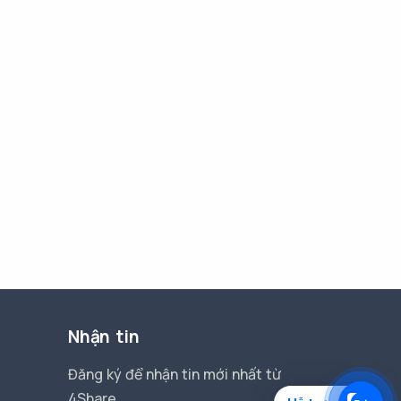
Nhận tin
Đăng ký để nhận tin mới nhất từ
4Share.