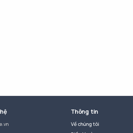
 hệ
Thông tin
e.vn
Về chúng tôi