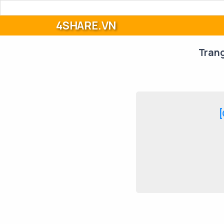
4SHARE.VN
Tran
[