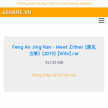
Thông báo dừng một số tính năng 4share
4SHARE.VN
Feng An Jing Nan - Meet Zither (遇见
古筝) (2015) [WAV].rar
341.93 MB
Đăng nhập để tải file này