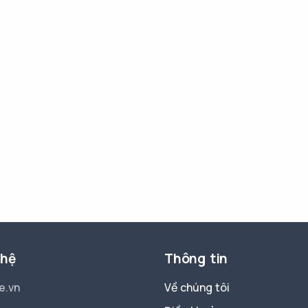
 hệ
Thông tin
e.vn
Về chúng tôi