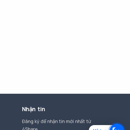
Nhận tin
Đăng ký để nhận tin mới nhất từ
4Share.