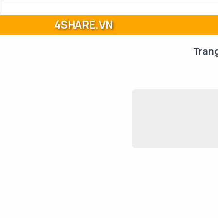
4SHARE.VN
Tran