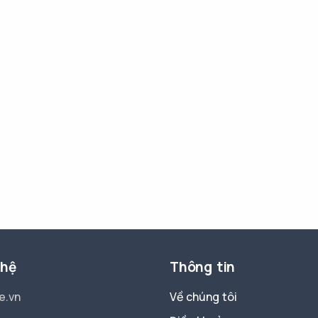
 hệ
Thông tin
e.vn
Về chúng tôi