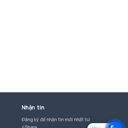
Nhận tin
Đăng ký để nhận tin mới nhất từ
4Share.