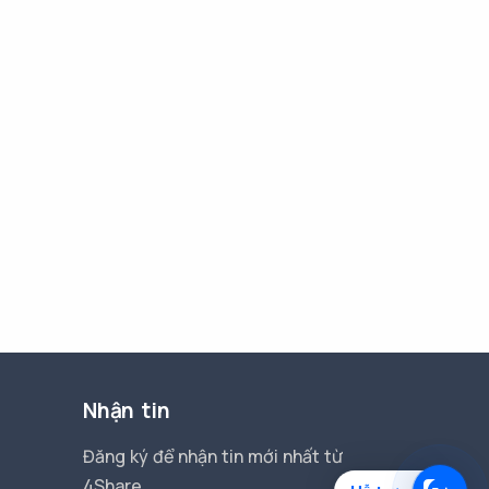
Nhận tin
Đăng ký để nhận tin mới nhất từ
4Share.