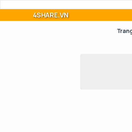
4SHARE.VN
Tran