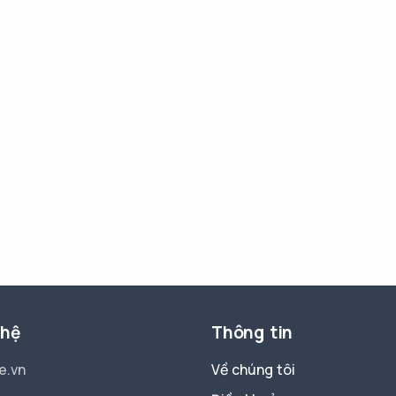
 hệ
Thông tin
e.vn
Về chúng tôi