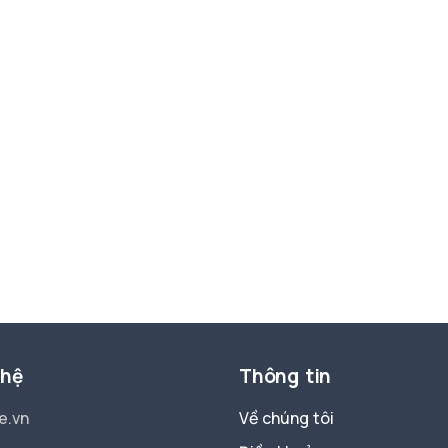
 hệ
Thông tin
e.vn
Về chúng tôi