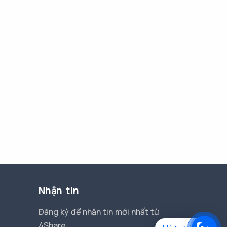
Nhận tin
Đăng ký để nhận tin mới nhất từ
4Share.