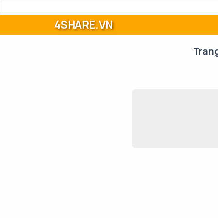
4SHARE.VN
Tran