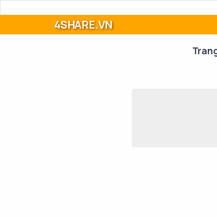
4SHARE.VN
Tran