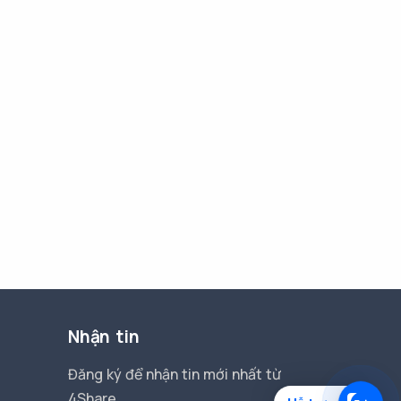
Nhận tin
Đăng ký để nhận tin mới nhất từ
4Share.