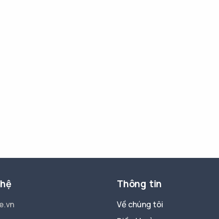
 hệ
Thông tin
e.vn
Về chúng tôi