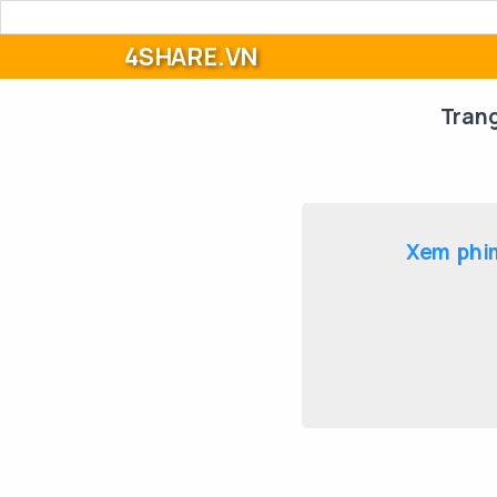
4SHARE.VN
Tran
Xem phim