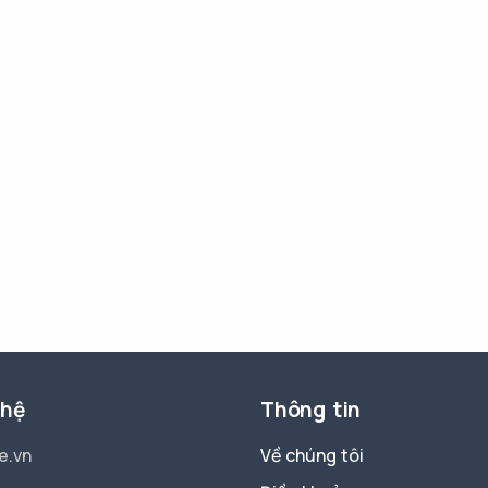
 hệ
Thông tin
e.vn
Về chúng tôi