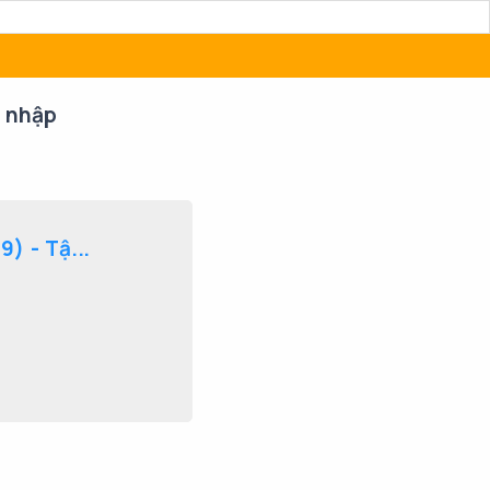
 nhập
) - Tậ...