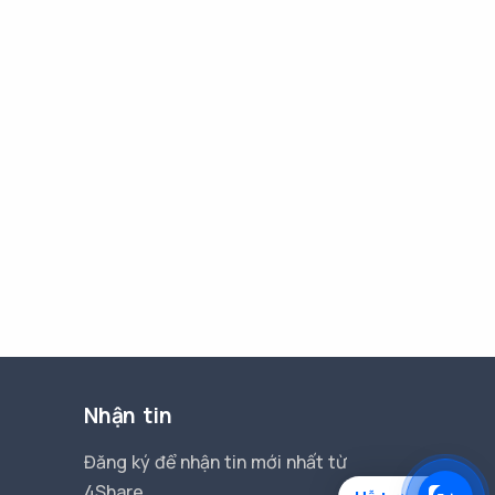
Nhận tin
Đăng ký để nhận tin mới nhất từ
4Share.